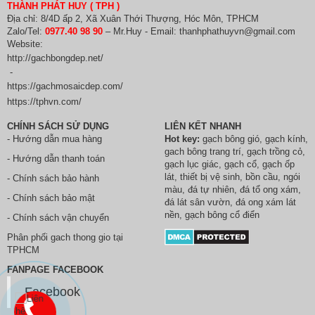
THÀNH PHÁT HUY ( TPH )
Địa chỉ: 8/4D ấp 2, Xã Xuân Thới Thượng, Hóc Môn, TPHCM
Zalo/Tel:
0977.40 98 90
– Mr.Huy - Email: thanhphathuyvn@gmail.com
Website:
http://gachbongdep.net/
-
https://gachmosaicdep.com/
https://tphvn.com/
CHÍNH SÁCH SỬ DỤNG
LIÊN KẾT NHANH
- Hướng dẫn mua hàng
Hot key:
gạch bông gió
,
gạch kính
,
gach bông trang trí
,
gạch trồng cỏ
,
- Hướng dẫn thanh toán
gạch lục giác
,
gạch cổ
,
gạch ốp
lát
,
thiết bị vệ sinh
, bồn cầu,
ngói
- Chính sách bảo hành
màu
,
đá tự nhiên
,
đá tổ ong xám
,
- Chính sách bảo mật
đá lát sân vườn
,
đá ong xám lát
nền
, gạch bông cổ điển
- Chính sách vận chuyển
Phân phối
gach thong gio
tại
TPHCM
FANPAGE FACEBOOK
Facebook