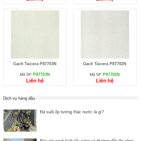
Gạch Taicera P87703N
Gạch Taicera P87702N
P87703N
P87702N
Mã SP:
Mã SP:
Liên hệ
Liên hệ
Dịch vụ hàng đầu
Đá suối ốp tường thác nước là gì?
Báo giá gạch kính lấy sáng và Hướng dẫn thi công