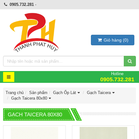
0905.732.281
-
Giỏ hàng
(
0
)
Hotline
0905.732.281
Trang chủ
Sản phẩm
Gạch Ốp Lát
Gạch Taicera
Gạch Taicera 80x80
GẠCH TAICERA 80X80