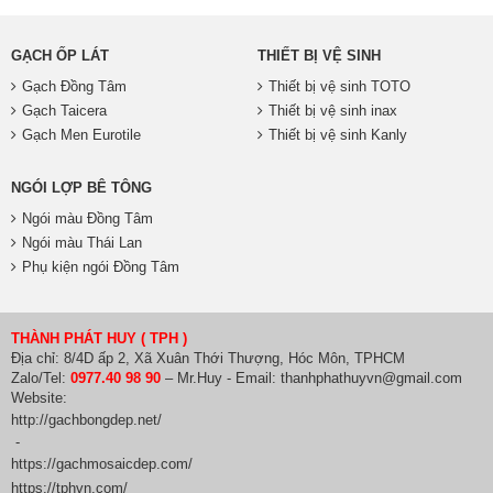
GẠCH ỐP LÁT
THIẾT BỊ VỆ SINH
Gạch Đồng Tâm
Thiết bị vệ sinh TOTO
Gạch Taicera
Thiết bị vệ sinh inax
Gạch Men Eurotile
Thiết bị vệ sinh Kanly
NGÓI LỢP BÊ TÔNG
Ngói màu Đồng Tâm
Ngói màu Thái Lan
Phụ kiện ngói Đồng Tâm
THÀNH PHÁT HUY ( TPH )
Địa chỉ: 8/4D ấp 2, Xã Xuân Thới Thượng, Hóc Môn, TPHCM
Zalo/Tel:
0977.40 98 90
– Mr.Huy - Email: thanhphathuyvn@gmail.com
Website:
http://gachbongdep.net/
-
https://gachmosaicdep.com/
https://tphvn.com/