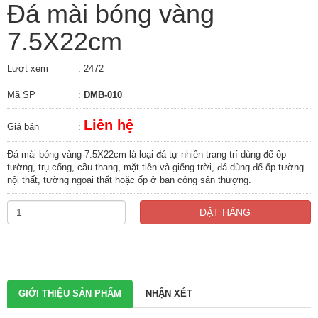
Đá mài bóng vàng
7.5X22cm
Lượt xem
: 2472
Mã SP
:
DMB-010
Liên hệ
Giá bán
:
Đá mài bóng vàng 7.5X22cm là loại đá tự nhiên trang trí dùng để ốp
tường, trụ cổng, cầu thang, mặt tiền và giếng trời, đá dùng để ốp tường
nội thất, tường ngoại thất hoặc ốp ở ban công sân thượng.
ĐẶT HÀNG
GIỚI THIỆU SẢN PHẨM
NHẬN XÉT