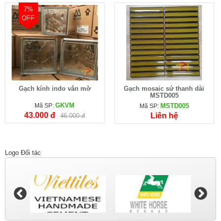
7%
OFF
Gạch kính indo vân mờ
Gạch mosaic sứ thanh dài
MSTD005
GKVM
Mã SP:
MSTD005
Mã SP:
43.000 đ
Liên hệ
46.000 đ
Logo Đối tác