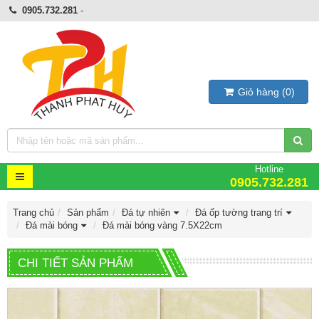
0905.732.281
-
Giỏ hàng
(
0
)
Hotline
0905.732.281
Trang chủ
Sản phẩm
Đá tự nhiên
Đá ốp tường trang trí
Đá mài bóng
Đá mài bóng vàng 7.5X22cm
CHI TIẾT SẢN PHẨM