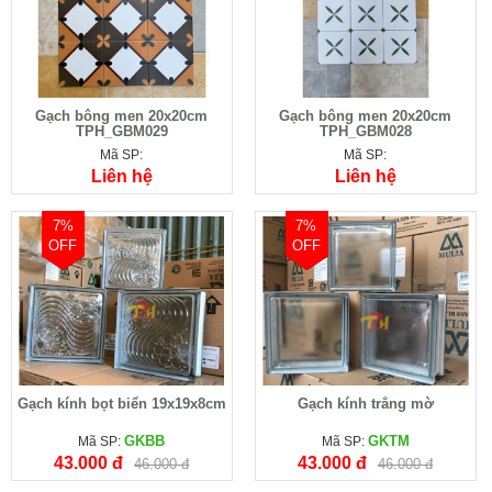
Gạch bông men 20x20cm
Gạch bông men 20x20cm
TPH_GBM029
TPH_GBM028
Mã SP:
Mã SP:
Liên hệ
Liên hệ
7%
7%
OFF
OFF
Gạch kính bọt biển 19x19x8cm
Gạch kính trắng mờ
GKBB
GKTM
Mã SP:
Mã SP:
43.000 đ
43.000 đ
46.000 đ
46.000 đ