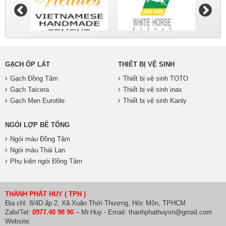
GẠCH ỐP LÁT
THIẾT BỊ VỆ SINH
Gạch Đồng Tâm
Thiết bị vệ sinh TOTO
Gạch Taicera
Thiết bị vệ sinh inax
Gạch Men Eurotile
Thiết bị vệ sinh Kanly
NGÓI LỢP BÊ TÔNG
Ngói màu Đồng Tâm
Ngói màu Thái Lan
Phụ kiện ngói Đồng Tâm
THÀNH PHÁT HUY ( TPH )
Địa chỉ: 8/4D ấp 2, Xã Xuân Thới Thượng, Hóc Môn, TPHCM
Zalo/Tel:
0977.40 98 90
– Mr.Huy - Email: thanhphathuyvn@gmail.com
Website: