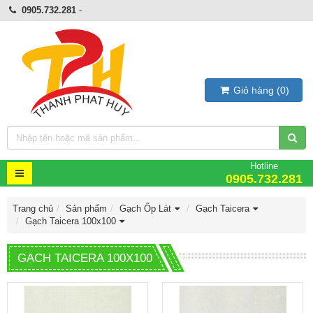
0905.732.281
-
Giỏ hàng
(
0
)
Hotline
0905.732.281
Trang chủ
Sản phẩm
Gạch Ốp Lát
Gạch Taicera
Gạch Taicera 100x100
GẠCH TAICERA 100X100