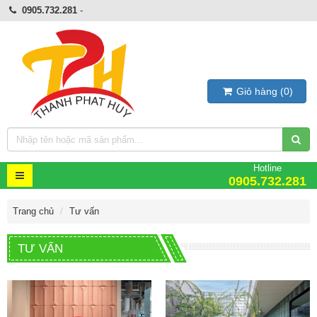
0905.732.281
-
Giỏ hàng
(
0
)
Hotline
0905.732.281
Trang chủ
Tư vấn
TƯ VẤN