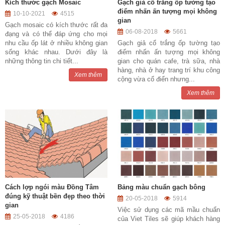
Kích thước gạch Mosaic
Gạch giả cổ trắng ốp tường tạo
điểm nhấn ấn tượng mọi không
10-10-2021
4515
gian
Gạch mosaic có kích thước rất đa
06-08-2018
5661
đạng và có thể đáp ứng cho mọi
nhu cầu ốp lát ở nhiều không gian
Gạch giả cổ trắng ốp tường tạo
sống khác nhau. Dưới đây là
điểm nhấn ấn tượng mọi không
những thông tin chi tiết...
gian cho quán cafe, trà sữa, nhà
hàng, nhà ở hay trang trí khu công
Xem thêm
cộng vừa cổ điển nhưng...
Xem thêm
Cách lợp ngói màu Đồng Tâm
Bảng màu chuẩn gạch bông
đúng kỹ thuật bền đẹp theo thời
20-05-2018
5914
gian
Việc sử dụng các mã mầu chuẩn
25-05-2018
4186
của Viet Tiles sẽ giúp khách hàng