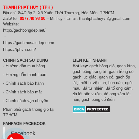
THÀNH PHÁT HUY ( TPH )
Địa chỉ: 8/4D ấp 2, Xã Xuân Thới Thượng, Hóc Môn, TPHCM
Zalo/Tel:
0977.40 98 90
– Mr.Huy - Email: thanhphathuyvn@gmail.com
Website:
http://gachbongdep.net/
-
https://gachmosaicdep.com/
https://tphvn.com/
CHÍNH SÁCH SỬ DỤNG
LIÊN KẾT NHANH
- Hướng dẫn mua hàng
Hot key:
gạch bông gió
,
gạch kính
,
gach bông trang trí
,
gạch trồng cỏ
,
- Hướng dẫn thanh toán
gạch lục giác
,
gạch cổ
,
gạch ốp
lát
,
thiết bị vệ sinh
, bồn cầu,
ngói
- Chính sách bảo hành
màu
,
đá tự nhiên
,
đá tổ ong xám
,
- Chính sách bảo mật
đá lát sân vườn
,
đá ong xám lát
nền
, gạch bông cổ điển
- Chính sách vận chuyển
Phân phối
gach thong gio
tại
TPHCM
FANPAGE FACEBOOK
Facebook