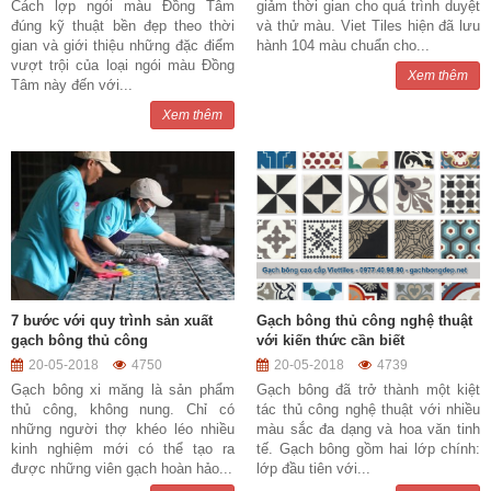
Cách lợp ngói màu Đồng Tâm
giảm thời gian cho quá trình duyệt
đúng kỹ thuật bền đẹp theo thời
và thử màu. Viet Tiles hiện đã lưu
gian và giới thiệu những đặc điểm
hành 104 màu chuẩn cho...
vượt trội của loại ngói màu Đồng
Xem thêm
Tâm này đến với...
Xem thêm
7 bước với quy trình sản xuất
Gạch bông thủ công nghệ thuật
gạch bông thủ công
với kiến thức cần biết
20-05-2018
4750
20-05-2018
4739
Gạch bông xi măng là sản phẩm
Gạch bông đã trở thành một kiệt
thủ công, không nung. Chỉ có
tác thủ công nghệ thuật với nhiều
những người thợ khéo léo nhiều
màu sắc đa dạng và hoa văn tinh
kinh nghiệm mới có thể tạo ra
tế. Gạch bông gồm hai lớp chính:
được những viên gạch hoàn hảo...
lớp đầu tiên với...