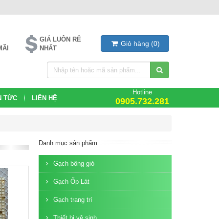
GIÁ LUÔN RẺ
Giỏ hàng
(
0
)
MÃI
NHẤT
Hotline
N TỨC
LIÊN HỆ
0905.732.281
Danh mục sản phẩm
Gạch bông gió
Gạch Ốp Lát
Gạch trang trí
Thiết bị vệ sinh