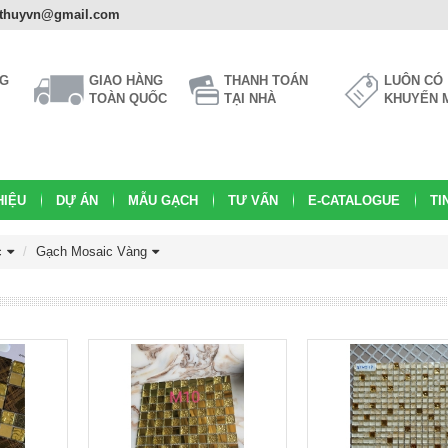
athuyvn@gmail.com
NG
GIAO HÀNG
THANH TOÁN
LUÔN CÓ
TOÀN QUỐC
TẠI NHÀ
KHUYẾN 
HIỆU
DỰ ÁN
MẪU GẠCH
TƯ VẤN
E-CATALOGUE
TI
c
Gạch Mosaic Vàng