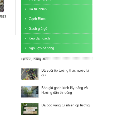
Đá tự nhiên
W517
Gạch Block
Gạch giả gỗ
Keo dán gạch
Ngói lợp bê tông
Dịch vụ hàng đầu
Đá suối ốp tường thác nước là
gì?
Báo giá gạch kính lấy sáng và
Hướng dẫn thi công
Đá bóc vàng tự nhiên ốp tường