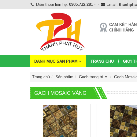
Điện thoại liên hệ:
0905.732.281
-
-
Email:
thanhph
CAM KẾT HÀ
CHÍNH HÃNG
DANH MỤC SẢN PHẨM
TRANG CHỦ
GIỚI T
Trang chủ
Sản phẩm
Gạch trang trí
Gạch Mosai
GẠCH MOSAIC VÀNG