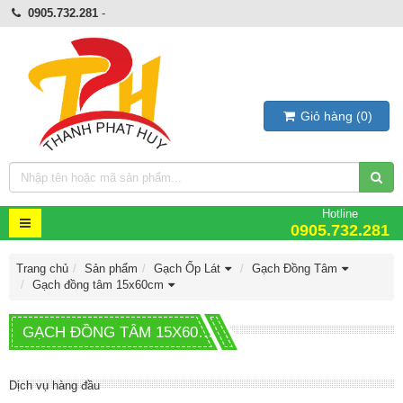
0905.732.281
-
Giỏ hàng
(
0
)
Hotline
0905.732.281
Trang chủ
Sản phẩm
Gạch Ốp Lát
Gạch Đồng Tâm
Gạch đồng tâm 15x60cm
GẠCH ĐỒNG TÂM 15X60CM
Dịch vụ hàng đầu