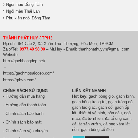
Ngói màu Đồng Tâm
Ngói màu Thái Lan
Phụ kiện ngói Đồng Tâm
THÀNH PHÁT HUY ( TPH )
Địa chỉ: 8/4D ấp 2, Xã Xuân Thới Thượng, Hóc Môn, TPHCM
Zalo/Tel:
0977.40 98 90
– Mr.Huy - Email: thanhphathuyvn@gmail.com
Website:
http://gachbongdep.net/
-
https://gachmosaicdep.com/
https://tphvn.com/
CHÍNH SÁCH SỬ DỤNG
LIÊN KẾT NHANH
- Hướng dẫn mua hàng
Hot key:
gạch bông gió
,
gạch kính
,
gach bông trang trí
,
gạch trồng cỏ
,
- Hướng dẫn thanh toán
gạch lục giác
,
gạch cổ
,
gạch ốp
lát
,
thiết bị vệ sinh
, bồn cầu,
ngói
- Chính sách bảo hành
màu
,
đá tự nhiên
,
đá tổ ong xám
,
- Chính sách bảo mật
đá lát sân vườn
,
đá ong xám lát
nền
, gạch bông cổ điển
- Chính sách vận chuyển