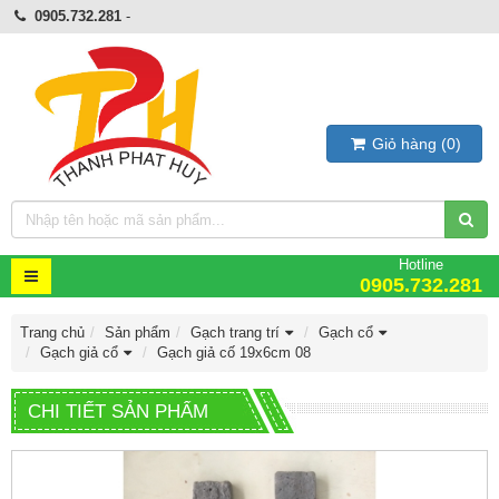
0905.732.281
-
Giỏ hàng
(
0
)
Hotline
0905.732.281
Trang chủ
Sản phẩm
Gạch trang trí
Gạch cổ
Gạch giả cổ
Gạch giả cố 19x6cm 08
CHI TIẾT SẢN PHẨM