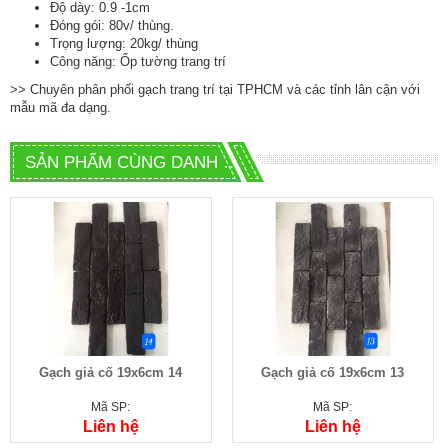
Độ dày: 0.9 -1cm
Đóng gói: 80v/ thùng.
Trọng lượng: 20kg/ thùng
Công năng: Ốp tường trang trí
>> Chuyên phân phối
gạch trang trí tại TPHCM
và các tỉnh lân cận với
mẫu mã đa dạng.
SẢN PHẨM CÙNG DANH MỤC
Gạch giả cố 19x6cm 14
Gạch giả cố 19x6cm 13
Mã SP:
Mã SP:
Liên hệ
Liên hệ