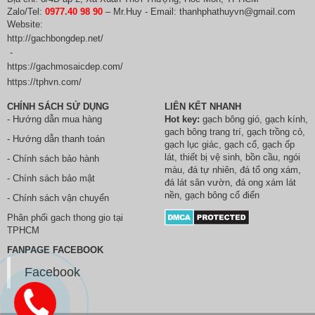
Zalo/Tel:
0977.40 98 90
– Mr.Huy - Email: thanhphathuyvn@gmail.com
Website:
http://gachbongdep.net/
-
https://gachmosaicdep.com/
https://tphvn.com/
CHÍNH SÁCH SỬ DỤNG
LIÊN KẾT NHANH
- Hướng dẫn mua hàng
Hot key:
gạch bông gió
,
gạch kính
,
gach bông trang trí
,
gạch trồng cỏ
,
- Hướng dẫn thanh toán
gạch lục giác
,
gạch cổ
,
gạch ốp
lát
,
thiết bị vệ sinh
, bồn cầu,
ngói
- Chính sách bảo hành
màu
,
đá tự nhiên
,
đá tổ ong xám
,
- Chính sách bảo mật
đá lát sân vườn
,
đá ong xám lát
nền
, gạch bông cổ điển
- Chính sách vận chuyển
Phân phối
gach thong gio
tại
TPHCM
FANPAGE FACEBOOK
Facebook