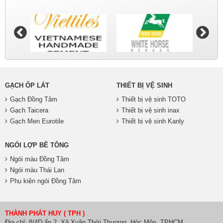
GẠCH ỐP LÁT
THIẾT BỊ VỆ SINH
Gạch Đồng Tâm
Thiết bị vệ sinh TOTO
Gạch Taicera
Thiết bị vệ sinh inax
Gạch Men Eurotile
Thiết bị vệ sinh Kanly
NGÓI LỢP BÊ TÔNG
Ngói màu Đồng Tâm
Ngói màu Thái Lan
Phụ kiện ngói Đồng Tâm
THÀNH PHÁT HUY ( TPH )
Địa chỉ: 8/4D ấp 2, Xã Xuân Thới Thượng, Hóc Môn, TPHCM