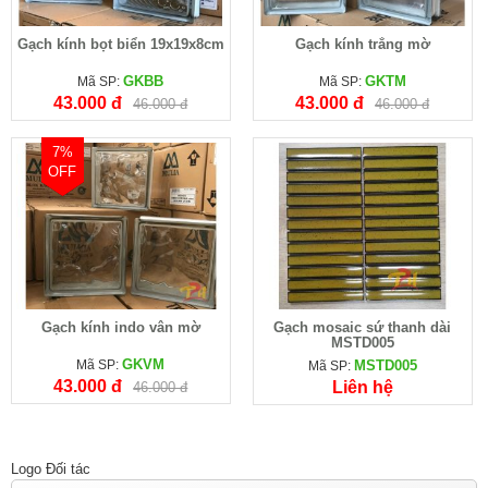
Gạch kính bọt biển 19x19x8cm
Gạch kính trắng mờ
GKBB
GKTM
Mã SP:
Mã SP:
43.000 đ
43.000 đ
46.000 đ
46.000 đ
7%
OFF
Gạch kính indo vân mờ
Gạch mosaic sứ thanh dài
MSTD005
GKVM
Mã SP:
MSTD005
Mã SP:
43.000 đ
Liên hệ
46.000 đ
Logo Đối tác