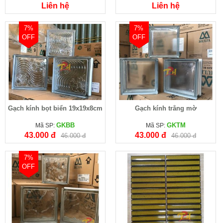
Liên hệ
Liên hệ
7%
7%
OFF
OFF
Gạch kính bọt biển 19x19x8cm
Gạch kính trắng mờ
GKBB
GKTM
Mã SP:
Mã SP:
43.000 đ
43.000 đ
46.000 đ
46.000 đ
7%
OFF