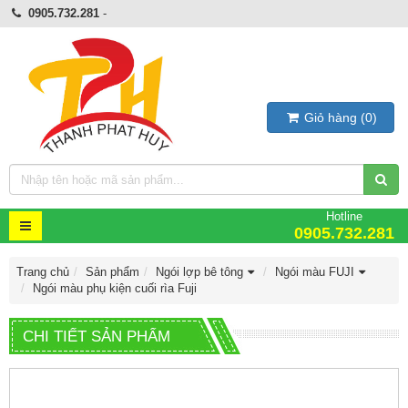
0905.732.281
-
Giỏ hàng
(
0
)
Hotline
0905.732.281
Trang chủ
Sản phẩm
Ngói lợp bê tông
Ngói màu FUJI
Ngói màu phụ kiện cuối rìa Fuji
CHI TIẾT SẢN PHẨM