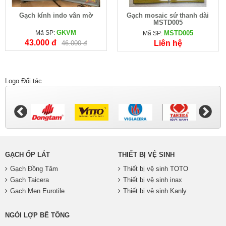
Gạch kính indo vân mờ
Gạch mosaic sứ thanh dài
MSTD005
GKVM
Mã SP:
MSTD005
Mã SP:
43.000 đ
Liên hệ
46.000 đ
Logo Đối tác
GẠCH ỐP LÁT
THIẾT BỊ VỆ SINH
Gạch Đồng Tâm
Thiết bị vệ sinh TOTO
Gạch Taicera
Thiết bị vệ sinh inax
Gạch Men Eurotile
Thiết bị vệ sinh Kanly
NGÓI LỢP BÊ TÔNG