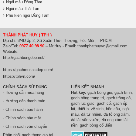
Ngói màu Đồng Tâm
Ngói màu Thái Lan
Phụ kiện ngói Đồng Tâm
THÀNH PHÁT HUY ( TPH )
Địa chỉ: 8/4D ấp 2, Xã Xuân Thới Thượng, Hóc Môn, TPHCM
Zalo/Tel:
0977.40 98 90
– Mr.Huy - Email: thanhphathuyvn@gmail.com
Website:
http://gachbongdep.net/
-
https://gachmosaicdep.com/
https://tphvn.com/
CHÍNH SÁCH SỬ DỤNG
LIÊN KẾT NHANH
- Hướng dẫn mua hàng
Hot key:
gạch bông gió
,
gạch kính
,
gach bông trang trí
,
gạch trồng cỏ
,
- Hướng dẫn thanh toán
gạch lục giác
,
gạch cổ
,
gạch ốp
lát
,
thiết bị vệ sinh
, bồn cầu,
ngói
- Chính sách bảo hành
màu
,
đá tự nhiên
,
đá tổ ong xám
,
- Chính sách bảo mật
đá lát sân vườn
,
đá ong xám lát
nền
, gạch bông cổ điển
- Chính sách vận chuyển
Phân phối
gach thong gio
tại