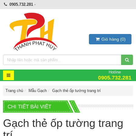
0905.732.281
-
Giỏ hàng
(
0
)
Hotline
0905.732.281
Trang chủ
Mẫu Gạch
Gạch thẻ ốp tường trang trí
CHI TIẾT BÀI VIẾT
Gạch thẻ ốp tường trang
trí