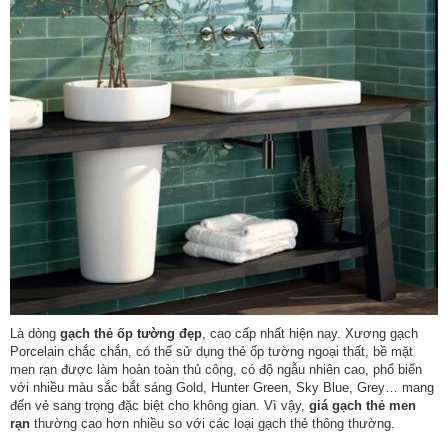
Là dòng
gạch thẻ ốp tường đẹp
, cao cấp nhất hiện nay. Xương gạch
Porcelain chắc chắn, có thể sử dụng thẻ ốp tường ngoại thất, bề mặt
men rạn được làm hoàn toàn thủ công, có độ ngẫu nhiên cao, phổ biến
với nhiều màu sắc bắt sáng Gold, Hunter Green, Sky Blue, Grey… mang
đến vẻ sang trọng đặc biệt cho không gian. Vì vậy,
giá gạch thẻ men
rạn
thường cao hơn nhiều so với các loại gạch thẻ thông thường.