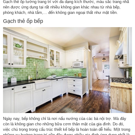
Gạch thẻ ốp tường trang trí với đa dạng kích thước, màu sắc trang nhã
nên được ứng dụng tại rất nhiều không gian khác nhau từ nhà bếp,
phòng khách, nhà tắm,… đến không gian ngoại thất như mặt tiền.
Gạch thẻ ốp bếp
Ngày nay, bếp không chỉ là nơi nấu nướng của các bà nội trợ. Mà đây
còn là không gian cho những bữa cơm thân mật của gia đình. Do đó,
việc chú trọng trong cấu trúc thiết kế bếp là hoàn toàn dễ hiểu. Một trong
những xu hướng trang trí gần đây được nhiều gia đình ứng dụng nhất là